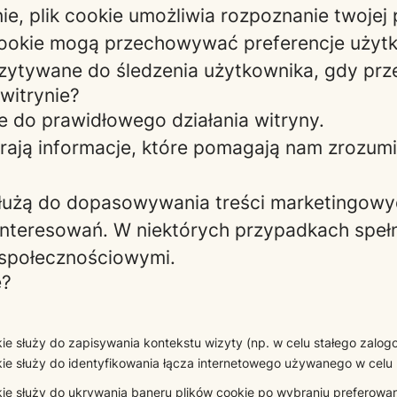
, plik cookie umożliwia rozpoznanie twojej 
cookie mogą przechowywać preferencje użytk
zytywane do śledzenia użytkownika, gdy prze
 witrynie?
ne do prawidłowego działania witryny.
ierają informacje, które pomagają nam zrozu
 służą do dopasowywania treści marketingowy
nteresowań. W niektórych przypadkach spełni
i społecznościowymi.
e?
kie służy do zapisywania kontekstu wizyty (np. w celu stałego zalogo
kie służy do identyfikowania łącza internetowego używanego w celu
kie służy do ukrywania baneru plików cookie po wybraniu preferowane