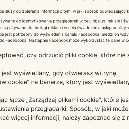
kie służy do zbierania informacji o tym, w jaki sposób odwiedzający k
 używane do identyfikowania przeglądarek w celu obsługi reklam i świ
kie są używane do obsługi reklam i w celu świadczenia usług analizy 
kie jest potrzebny do wyświetlenia kanału Facebooka. Śledzi on wizy
do Facebooka. Następnie Facebook może wykorzystać te dane w celu
ować, czy odrzucić pliki cookie, które nie 
 jest wyświetlany, gdy otwierasz witrynę.
ków cookie” na banerze, który jest wyświetla
jąc łącze „Zarządzaj plikami cookie”, które j
ustawienia przeglądarki. Sposób, w jaki może
skać więcej informacji, należy zapoznać się 