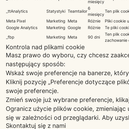
miesięcy
6
_ttAnalytics
Statystyki
Teamtailor
Ten plik coo
miesięcy
Meta Pixel
Marketing
Meta
Różnie
Pliki cookie
Google Analytics
Marketing
Google
Różnie
Te pliki coo
Ten plik coo
_fbp
Marketing
Meta
90 dni
zachowanie 
Kontrola nad plikami cookie
Masz prawo do wyboru, czy chcesz zaakcept
następujący sposób:
Wskaż swoje preferencje na banerze, który
Kliknij pozycję „Preferencje dotyczące pli
swoje preferencje.
Zmień swoje już wybrane preferencje, klika
Ogranicz użycie plików cookie, zmieniając 
się w zależności od przeglądarki. Aby uzy
Skontaktuj się z nami