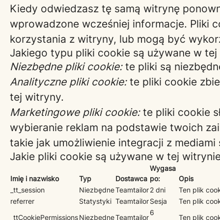
Kiedy odwiedzasz tę samą witrynę ponownie
wprowadzone wcześniej informacje. Pliki 
korzystania z witryny, lub mogą być wykor
Jakiego typu pliki cookie są używane w tej
Niezbędne pliki cookie:
te pliki są niezbęd
Analityczne pliki cookie:
te pliki cookie zb
tej witryny.
Marketingowe pliki cookie:
te pliki cookie
wybieranie reklam na podstawie twoich zai
takie jak umożliwienie integracji z mediam
Jakie pliki cookie są używane w tej witryni
Wygasa
Imię i nazwisko
Typ
Dostawca
po:
Opis
_tt_session
Niezbędne
Teamtailor
2 dni
Ten plik coo
referrer
Statystyki
Teamtailor
Sesja
Ten plik coo
6
_ttCookiePermissions
Niezbędne
Teamtailor
Ten plik coo